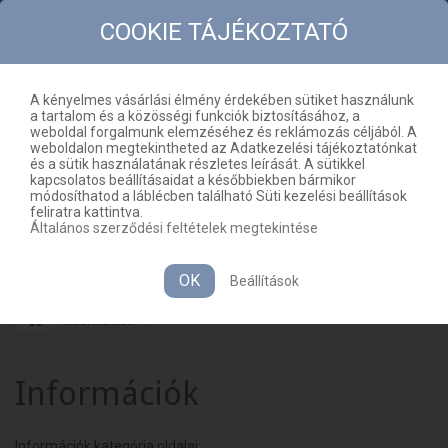
COOKIE TÁJÉKOZTATÓ
A kényelmes vásárlási élmény érdekében sütiket használunk
a tartalom és a közösségi funkciók biztosításához, a
KAPCSOLAT
OLDALTÉRKÉP
weboldal forgalmunk elemzéséhez és reklámozás céljából. A
weboldalon megtekintheted az Adatkezelési tájékoztatónkat
HU
KOSÁR
(ÜRES)
és a sütik használatának részletes leírását. A sütikkel
kapcsolatos beállításaidat a későbbiekben bármikor
módosíthatod a láblécben található Süti kezelési beállítások
feliratra kattintva.
Általános szerződési feltételek megtekintése
MENÜ
OK
Beállítások
Információk
Információk
Információk kategória oldalai: