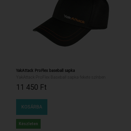
YakAttack ProFlex baseball sapka
YakAttack ProFlex Baseball sapka fekete színben
11 450 Ft‎
KOSÁRBA
Készleten