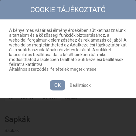
COOKIE TÁJÉKOZTATÓ
A kényelmes vásárlási élmény érdekében sütiket használunk
a tartalom és a közösségi funkciók biztosításához, a
KAPCSOLAT
OLDALTÉRKÉP
weboldal forgalmunk elemzéséhez és reklámozás céljából. A
weboldalon megtekintheted az Adatkezelési tájékoztatónkat
HU
KOSÁR
(ÜRES)
és a sütik használatának részletes leírását. A sütikkel
kapcsolatos beállításaidat a későbbiekben bármikor
módosíthatod a láblécben található Süti kezelési beállítások
feliratra kattintva.
Általános szerződési feltételek megtekintése
MENÜ
OK
Beállítások
Áruház
Ruházat
Sapkák
Sapkák
Sapkák