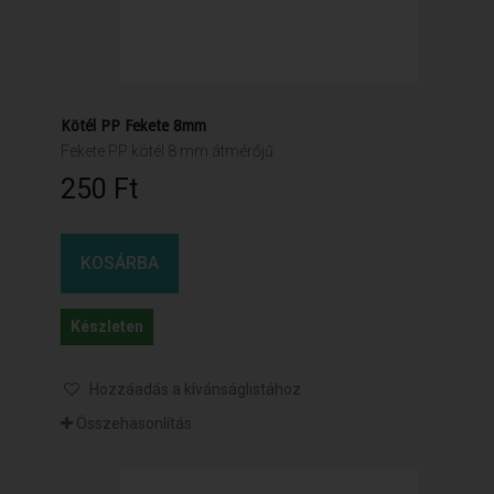
Kötél PP Fekete 8mm
Fekete PP kötél 8 mm átmérőjű
250 Ft‎
KOSÁRBA
Készleten
Hozzáadás a kívánságlistához
Összehasonlítás