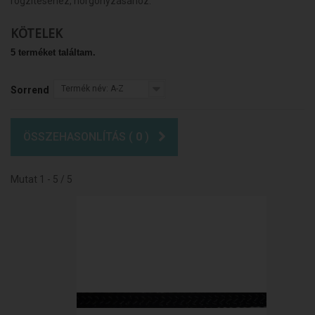
rögzítéséhez, horgonyzásához.
KÖTELEK
5 terméket találtam.
Termék név: A-Z
Sorrend
ÖSSZEHASONLÍTÁS (
0
)
Mutat 1 - 5 / 5