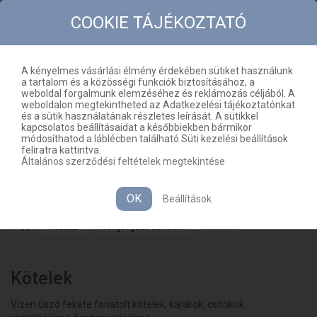
COOKIE TÁJÉKOZTATÓ
A kényelmes vásárlási élmény érdekében sütiket használunk
a tartalom és a közösségi funkciók biztosításához, a
KAPCSOLAT
OLDALTÉRKÉP
weboldal forgalmunk elemzéséhez és reklámozás céljából. A
weboldalon megtekintheted az Adatkezelési tájékoztatónkat
HU
KOSÁR
(ÜRES)
és a sütik használatának részletes leírását. A sütikkel
kapcsolatos beállításaidat a későbbiekben bármikor
módosíthatod a láblécben található Süti kezelési beállítások
feliratra kattintva.
Általános szerződési feltételek megtekintése
MENÜ
OK
Beállítások
Áruház
Horgonyzás kellékei
Kötelek
Kötelek
Vízen úszó fekete fonatolt kötelek, kajakok, csónkok