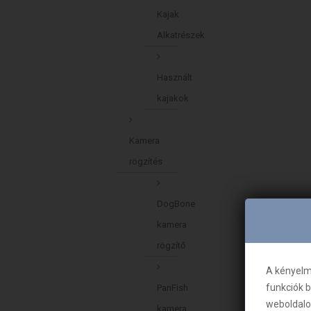
Kajak
Alkatrészek
Használt
kajakok
Kamera
rögzítés
DogBone
kamera
rögzítő
A kényelm
funkciók 
PanFish
weboldalo
kamera