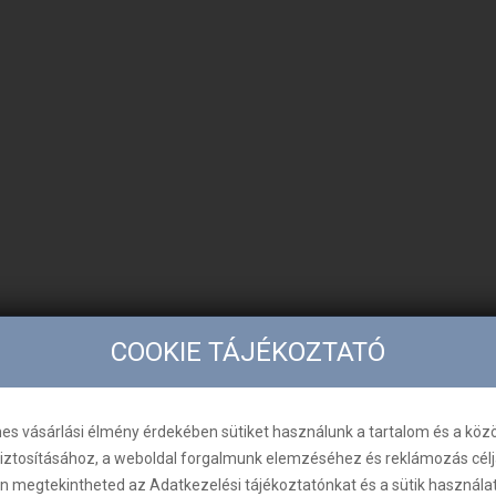
COOKIE TÁJÉKOZTATÓ
es vásárlási élmény érdekében sütiket használunk a tartalom és a köz
biztosításához, a weboldal forgalmunk elemzéséhez és reklámozás célj
n megtekintheted az Adatkezelési tájékoztatónkat és a sütik használa