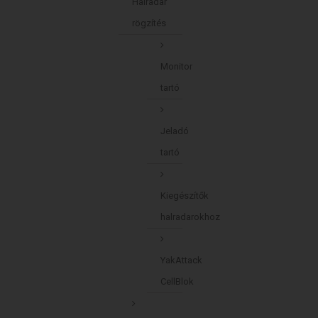
Halradar
rögzítés
Monitor
tartó
Jeladó
tartó
Kiegészítők
halradarokhoz
YakAttack
CellBlok