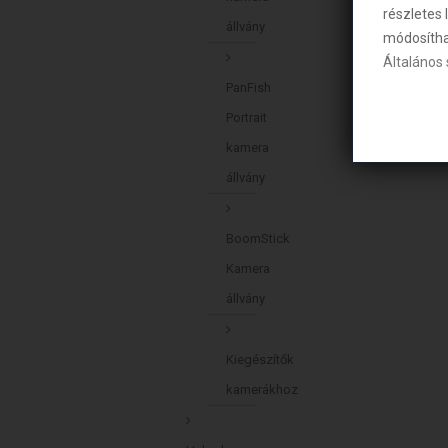
részletes 
állvány
módosíthat
Általános
PanFish
Portrait
kamera
állvány
BoomStick
Kamera
állvány
Kiegészítők
kamerákhoz