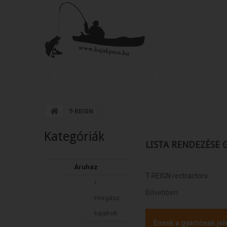
Áruház
Horgásztúrák
Blog
Rólunk
T-REIGN
Kategóriák
LISTA RENDEZÉSE 
Áruház
T-REIGN rectractors
Bővebben
Horgász
kajakok
Ennek a gyártónak jel