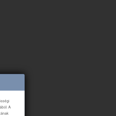
össégi
ából. A
tának