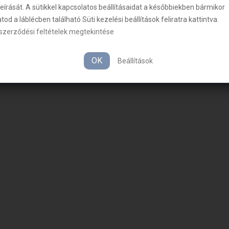
leírását. A sütikkel kapcsolatos beállításaidat a későbbiekben bármikor
od a láblécben található Süti kezelési beállítások feliratra kattintva.
 szerződési feltételek megtekintése
OK
Beállítások