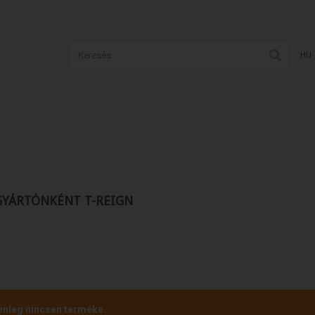
HU
Információk
Belépés - Regisztráció
Kapcsolat
GYÁRTÓNKÉNT T-REIGN
enleg nincsen terméke.