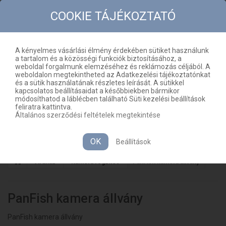
COOKIE TÁJÉKOZTATÓ
A kényelmes vásárlási élmény érdekében sütiket használunk
a tartalom és a közösségi funkciók biztosításához, a
KAPCSOLAT
OLDALTÉRKÉP
weboldal forgalmunk elemzéséhez és reklámozás céljából. A
weboldalon megtekintheted az Adatkezelési tájékoztatónkat
HU
KOSÁR
(ÜRES)
és a sütik használatának részletes leírását. A sütikkel
kapcsolatos beállításaidat a későbbiekben bármikor
módosíthatod a láblécben található Süti kezelési beállítások
feliratra kattintva.
Általános szerződési feltételek megtekintése
MENÜ
OK
Beállítások
Áruház
Kamera rögzítés
PanFish kamera állvány
PanFish kamera állvány
PanFish kamera állvány