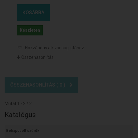
KOSÁRBA
Készleten
Hozzáadás a kívánságlistához
Összehasonlítás
ÖSSZEHASONLÍTÁS (
0
)
Mutat 1 - 2 / 2
Katalógus
Bekapcsolt szűrők: