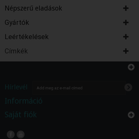
Népszerű eladások
Gyártók
Leértékelések
Címkék
Hírlevél
Információ
Saját fiók