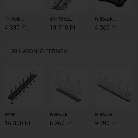
Tri Fold...
GT175 G2...
FullBack...
4 390 Ft‎
19 710 Ft‎
4 050 Ft‎
30 HASONLÓ TERMÉK:
GT90...
FullBack...
FullBack...
16 300 Ft‎
6 260 Ft‎
9 390 Ft‎