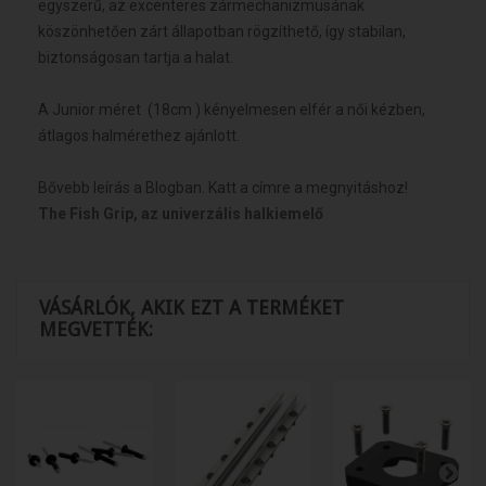
egyszerű, az excenteres zármechanizmusának
köszönhetően zárt állapotban rögzíthető, így stabilan,
biztonságosan tartja a halat.
A Junior méret (18cm ) kényelmesen elfér a női kézben,
átlagos halmérethez ajánlott.
Bővebb leírás a Blogban. Katt a címre a megnyitáshoz!
The Fish Grip, az univerzális halkiemelő
VÁSÁRLÓK, AKIK EZT A TERMÉKET
MEGVETTÉK: