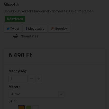
Állapot
Új
FishGrip Univerzális halkiemelő Normál és Junior méretben
Készleten
Tweet
Megosztás
Google+
Nyomtatás
6 490 Ft‎
Mennyiség:
Méret :
Junior
Szín :