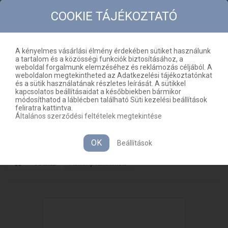
COOKIE TÁJÉKOZTATÓ
A kényelmes vásárlási élmény érdekében sütiket használunk
a tartalom és a közösségi funkciók biztosításához, a
KAPCSOLAT
OLDALTÉRKÉP
weboldal forgalmunk elemzéséhez és reklámozás céljából. A
weboldalon megtekintheted az Adatkezelési tájékoztatónkat
HU
KOSÁR
(ÜRES)
és a sütik használatának részletes leírását. A sütikkel
kapcsolatos beállításaidat a későbbiekben bármikor
módosíthatod a láblécben található Süti kezelési beállítások
feliratra kattintva.
Általános szerződési feltételek megtekintése
MENÜ
OK
Beállítások
Áruház
FishGrip halkiemelő