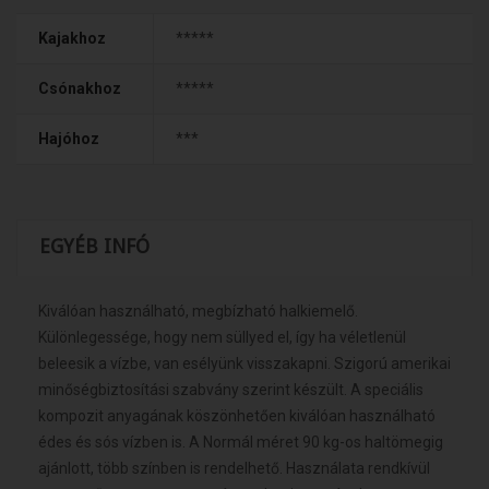
Kajakhoz
*****
Csónakhoz
*****
Hajóhoz
***
EGYÉB INFÓ
Kiválóan használható, megbízható halkiemelő.
Különlegessége, hogy nem süllyed el, így ha véletlenül
beleesik a vízbe, van esélyünk visszakapni. Szigorú amerikai
minőségbiztosítási szabvány szerint készült. A speciális
kompozit anyagának köszönhetően kiválóan használható
édes és sós vízben is. A Normál méret 90 kg-os haltömegig
ajánlott, több színben is rendelhető. Használata rendkívül